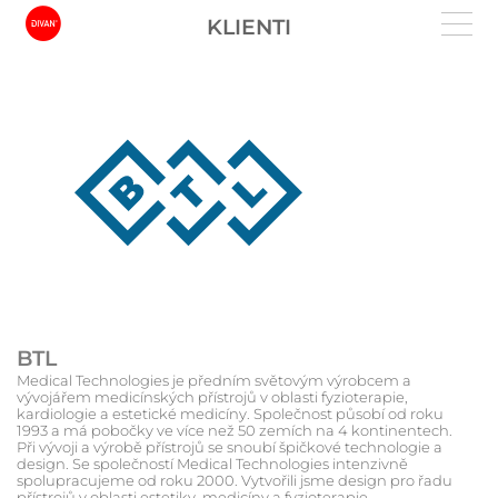
KLIENTI
BTL
Medical Technologies je předním světovým výrobcem a
vývojářem medicínských přístrojů v oblasti fyzioterapie,
kardiologie a estetické medicíny. Společnost působí od roku
1993 a má pobočky ve více než 50 zemích na 4 kontinentech.
Při vývoji a výrobě přístrojů se snoubí špičkové technologie a
design. Se společností Medical Technologies intenzivně
spolupracujeme od roku 2000. Vytvořili jsme design pro řadu
přístrojů v oblasti estetiky, medicíny a fyzioterapie.