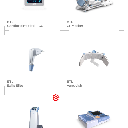
BTL
BTL
Cardio­Point Flexi – GUI
CPMotion
BTL
BTL
Exilis Elite
Vanquish