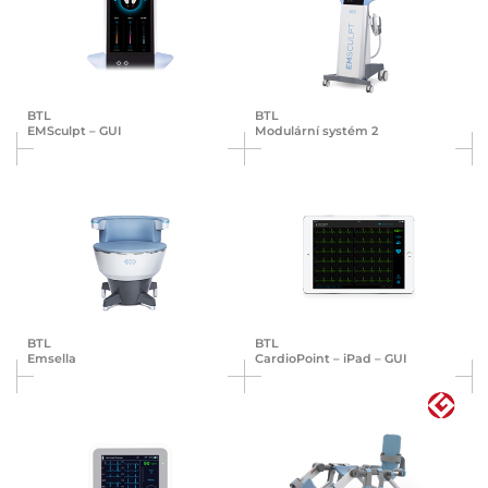
BTL
BTL
EMSculpt – GUI
Modulární systém 2
BTL
BTL
Emsella
Cardio­Point – iPad – GUI