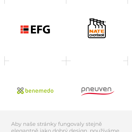
Aby naše stránky fungovaly stejně
elegantně jako dobrý design, používáme