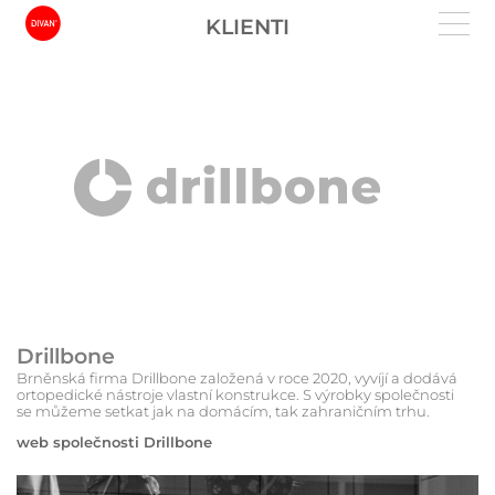
KLIENTI
Drillbone
Brněnská firma Drillbone založená v roce 2020, vyvíjí a dodává
ortopedické nástroje vlastní konstrukce. S výrobky společnosti
se můžeme setkat jak na domácím, tak zahraničním trhu.
web společnosti Drillbone