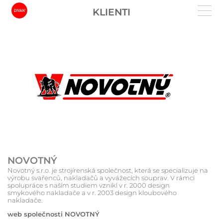
KLIENTI
NOVOTNÝ
Novotný s.r.o. je strojírenská společnost, která se specializuje na
výrobu svařenců, nakladačů a vyvážecích souprav. V rámci
spolupráce s naším studiem vznikl v r. 2000 design
smykového nakladače a v r. 2003 design kloubového
nakladače.
web společnosti NOVOTNÝ