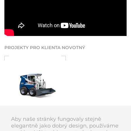
PROJEKTY PRO KLIENTA NOVOTNÝ
NOVOTNÝ
Smykový nakladač
Aby naše stránky fungovaly stejně
elegantně jako dobrý design, používáme
DIVAN DESIGN © 1998–2026