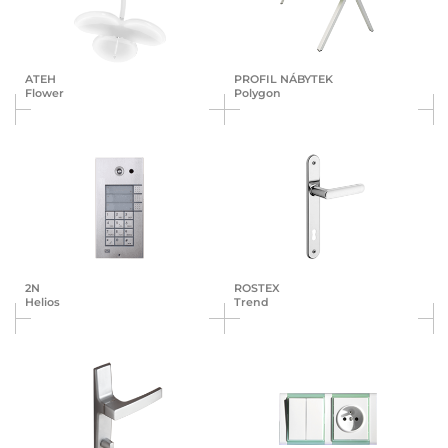
ATEH
PROFIL NÁBYTEK
Flower
Polygon
2N
ROSTEX
Helios
Trend